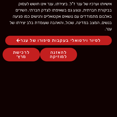
אישיותו וערכיו של ענר ז"ל. ביצירתו, ענר אינו חושש לעסוק
בביקורת חברתית, ונוגע גם בשאיפתו לצדק חברתי. השירים
באלבום מתמודדים עם נושאים אקטואליים ורגישים כמו פגיעה
בנשים, המצב במדינה, שכול, והאהבה שעומדת בלב יצירתו של
ענר.
לסיור וירטואלי בעקבות סיפורו של ענר
להאזנה
לרכישת
למוזיקה
מרץ׳