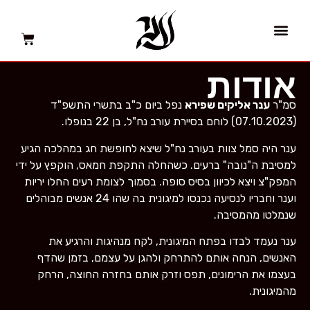
יצירת קשר
עמוד הבית
עמותת ״ענר״
אודות
סמ"ר
ענר אליקים שפירא
נפל ביום כ"ב בתשרי התשפ"ד
(07.10.2023) לוחם בסיירת עורב נח"ל, בן 22 בנופלו.
ענר היה סמל צוות בעורב נח"ל שיצא לחופשת חג במהלכה הגיע
למסיבת ה"נובה" ברעים. כשהחלה התקפת חמאס, הוקפץ על ידי
המפק"צ ויצא לכיוון בסיס סופה. בסמוך לצומת רעים החלו יריות
וענר וחבריו לנסיעה נכנסו למיגונית בה שהו 24 אנשים מבוהלים
שנמלטו מהמסיבה.
ענר נעמד לבדו בפתח המיגונית, לקח מנהיגות והרגיע את
האנשים, הנחה אותם להתרחק ולהגן על עצמם, בזמן שהדף
בעצמו את הרימונים, תפס
וזרק אותם בחזרה החוצה, הרחק
מהמיגונית.