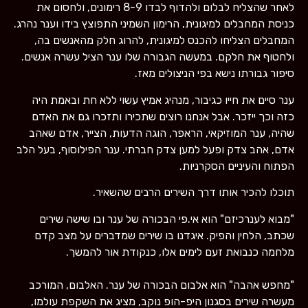
לאחר שהצליח לבלום ולהדוף לבדו 8-9 רימונים, ולחסום את
כניסת המחבלים למיגונית, הרימון השמיני התפוצץ בידו וענר נהרג.
המחבלים הצליחו להכנס למיגונית, להרוג חלק מהאנשים בה,
ולחטוף את חלקם. במעשה הגבורה שלו ענר הציל עשרה אנשים.
סיפור גבורתו נישא בפי הניצולים מאז.
ענר סיים את חייו כגיבור, מנהיג אמיץ עשוי ללא חת ובאמת היה
כזה וכך ייזכר. אבל אנחנו רוצים שתכירו ותזכרו גם את האדם
שהיה, ענר המוזיקאי, הראפר, הוגה הדעות, הצייר,
אדם שאהב
אדם, אהב צדק ופעל למען צדק חברתי. ענר הפילוסוף, בעל הלב
הפתוח והעיניים הסקרניות.
תוכלו להכיר אותו דרך השירים הרבים שהשאיר.
"מבוא לענרכיזם" הוא אי.פי הבכורה של ענר ובו שישה שירים
שכתב, הלחין והפיק. איגדנו בו שירים שמדברים על מצב קדם
מלחמה כנבואת זעם לימים אלו, כנקודת אור להמשך.
"מחפש אהבה" הוא אלבום הבכורה של ענר. האלבום, המורכב
מעשרה שירים בסגנון היפ-הופ נוקב, מציג את השקפת עולמו,