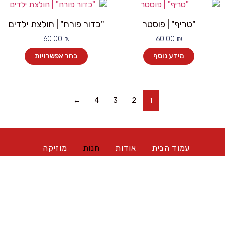
"טריף" | פוסטר
"כדור פורח" | חולצת ילדים
60.00
₪
60.00
₪
מידע נוסף
בחר אפשרויות
1
←
4
3
2
עמוד הבית
אודות
חנות
מוזיקה
עמותת ״ענר״
יצירת קשר
הצהרת נגישות
תקנון אתר
מדיניות פרטיות
English
2026© כל הזכויות שמורות למשפחתו של ענר שפירא ז״ל
האתר משתמש בכתב ידו של ענר מתוך פרויקט אות.חיים