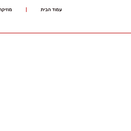
עמוד הבית
מוזיקה
ענר ת
ענר תכנן להוצי
עמותת "ענר"
תרבותיים ואישי