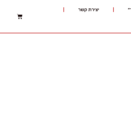
״
יצירת קשר
רים.
הוציא מהדורה
ם חברתיים,
מטרות העמותה.