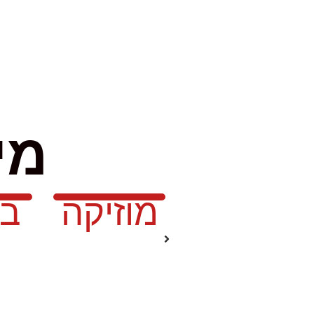
מי
מוזיקה
בג