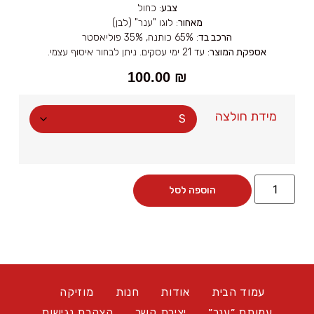
צבע
: כחול
מאחור
: לוגו "ענר" (לבן)
הרכב בד
: 65% כותנה, 35% פוליאסטר
אספקת המוצר
: עד 21 ימי עסקים. ניתן לבחור איסוף עצמי.
100.00
₪
מידת חולצה
הוספה לסל
עמוד הבית
אודות
חנות
מוזיקה
עמותת ״ענר״
יצירת קשר
הצהרת נגישות