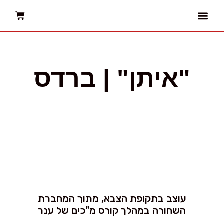
יצירת קשר
עמוד הבית
עמותת ״ענר״
"איתן" | ברדס
עוצב בתקופת הצבא, מתוך המחברת
השחורה במהלך קורס מ"כים של ענר