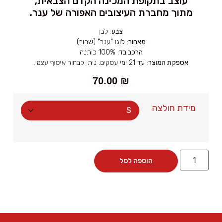
עוצב בתקופת המכינה הקדם הצבאית,
מתוך מחברת העיצובים האפורה של ענר.
צבע
: לבן
מאחור
: לוגו "ענר" (שחור)
הרכב בד
: 100% כותנה
אספקת המוצר
: עד 21 ימי עסקים. ניתן לבחור איסוף עצמי.
70.00
₪
מידת חולצה
הוספה לסל